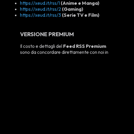
https://xeud.it/rss/1
(Anime e Manga)
https://xeud.it/rss/2
(Gaming)
https://xeud.it/rss/3
(Serie TV e Film)
VERSIONE PREMIUM
Il costo e dettagli del
Feed RSS Premium
sono da concordare direttamente con noi in
base alle vostre richieste, ma generalmente
possiamo offrire:
Aggiornamento
con 5 minuti di ritardo
dalla pubblicazione dell'articolo
Notifica in caso di
aggiornamento
di un
articolo
Struttura HTML completa
dell'articolo
(compresa di immagini)
Feed RSS personalizzato per specifiche
categorie
di un topic (es. Cultura, Articoli,
Interviste ecc...)
Feed RSS unificato
di tutti gli articoli