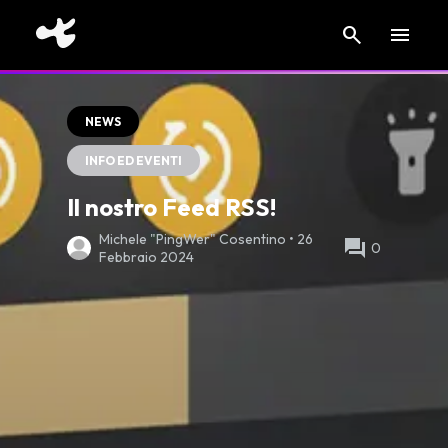
search
menu
NEWS
INFO ED EVENTI
Il nostro Feed RSS!
Michele "PingWer" Cosentino • 26
forum
0
Febbraio 2024