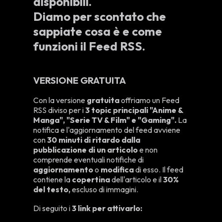
disponibili.
Diamo per scontato che
sappiate cosa è e come
funzioni il Feed RSS.
VERSIONE GRATUITA
Con la versione
gratuita
offriamo un Feed
RSS diviso per i
3 topic principali "Anime &
Manga", "Serie TV & Film" e "Gaming".
La
notifica e l'aggiornamento del feed avviene
con
30 minuti di ritardo dalla
pubblicazione di un articolo
e non
comprende eventuali notifiche di
aggiornamento
o
modifica
di esso. Il feed
contiene la
copertina
dell'articolo e il
30%
del testo,
escluso di immagini.
Di seguito i
3 link per attivarlo: